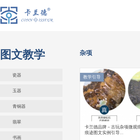
图文教学
杂项
瓷器
教学引导
玉器
青铜器
翡翠
卡兰德品牌－古玩杂项微观
痕迹图文实例引导...
书画