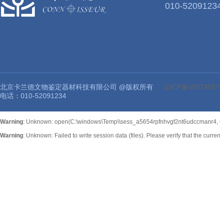
010-5209123
北京卡兰德文物鉴定器材科技有限公司 @版权所有
京ICP备09073557
电话：010-52091234
Warning
: Unknown: open(C:\windows\Temp\\sess_a5654rpfnhvgf2nt6udccmanr4, O
Warning
: Unknown: Failed to write session data (files). Please verify that the curr