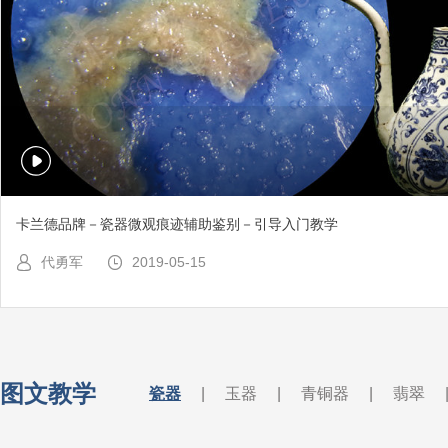
卡兰德品牌－瓷器微观痕迹辅助鉴别－引导入门教学
代勇军
2019-05-15
图文教学
瓷器
|
玉器
|
青铜器
|
翡翠