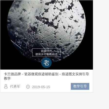
卡兰德品牌－瓷器微观痕迹辅助鉴别－痕迹图文实例引导
教学
教学引导
代勇军
2019-05-15