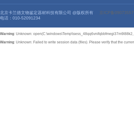
北京卡兰德文物鉴定器材科技有限公司 @版权所有
京ICP备09073557
电话：010-52091234
Warning
: Unknown: open(C:\windows\Temp\\sess_48qq6vnifqbbfmegi37m9l88k2, O
Warning
: Unknown: Failed to write session data (files). Please verify that the curr