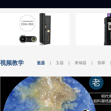
2
视频教学
瓷器
|
玉器
|
青铜器
|
翡翠