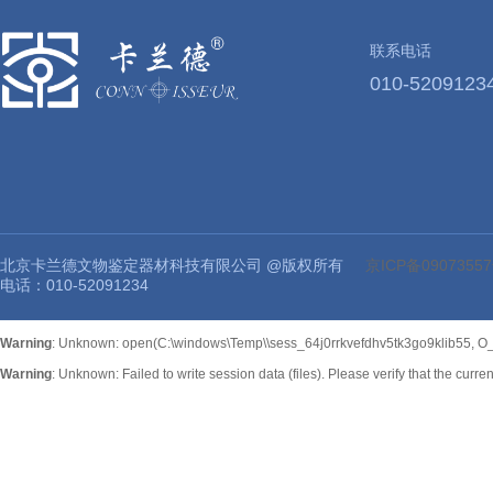
联系电话
010-5209123
北京卡兰德文物鉴定器材科技有限公司 @版权所有
京ICP备09073557
电话：010-52091234
Warning
: Unknown: open(C:\windows\Temp\\sess_64j0rrkvefdhv5tk3go9klib55, O_R
Warning
: Unknown: Failed to write session data (files). Please verify that the curr