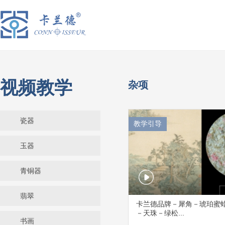
视频教学
杂项
瓷器
教学引导
玉器
青铜器
翡翠
卡兰德品牌－犀角－琥珀蜜
－天珠－绿松...
书画