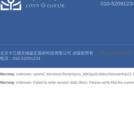
010-5209123
北京卡兰德文物鉴定器材科技有限公司 @版权所有
京ICP备09073557
电话：010-52091234
Warning
: Unknown: open(C:\windows\Temp\\sess_jtdb3gu0c4pbu2ikisoae4sb23, O
Warning
: Unknown: Failed to write session data (files). Please verify that the curr