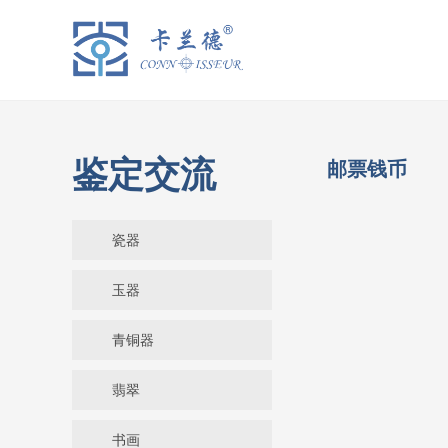
鉴定交流
邮票钱币
瓷器
玉器
青铜器
翡翠
书画